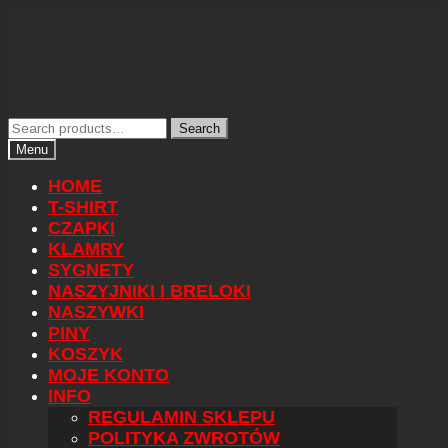
Skip
Skip
Search
Search
to
to
for:
Menu
navigation
content
HOME
T-SHIRT
CZAPKI
KLAMRY
SYGNETY
NASZYJNIKI I BRELOKI
NASZYWKI
PINY
KOSZYK
MOJE KONTO
INFO
REGULAMIN SKLEPU
POLITYKA ZWROTÓW