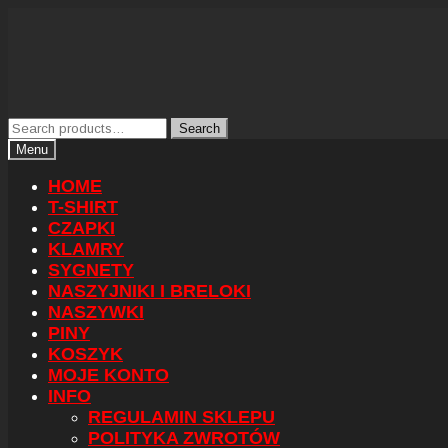
Skip
Skip
Search
Search
to
to
for:
Menu
navigation
content
HOME
T-SHIRT
CZAPKI
KLAMRY
SYGNETY
NASZYJNIKI I BRELOKI
NASZYWKI
PINY
KOSZYK
MOJE KONTO
INFO
REGULAMIN SKLEPU
POLITYKA ZWROTÓW