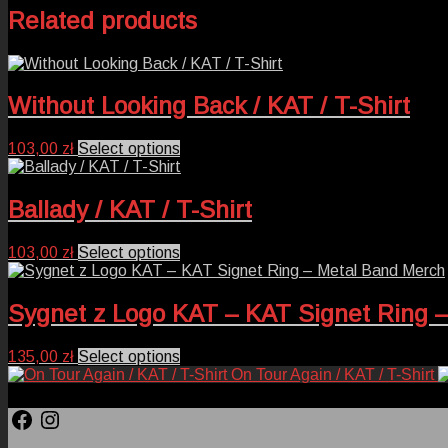
Related products
Without Looking Back / KAT / T-Shirt
This
103,00
zł
Select options
product
has
multiple
Ballady / KAT / T-Shirt
variants.
The
This
103,00
zł
Select options
options
product
may
has
be
multiple
Sygnet z Logo KAT – KAT Signet Ring 
chosen
variants.
on
The
the
This
135,00
zł
Select options
options
product
product
On Tour Again / KAT / T-Shirt
may
page
has
be
multiple
Facebook
Instagram
chosen
variants.
on
The