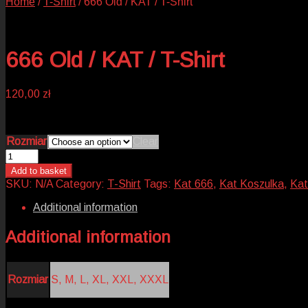
Home
/
T-Shirt
/
666 Old / KAT / T-Shirt
666 Old / KAT / T-Shirt
120,00
zł
Rozmiar
Clear
666
Old
Add to basket
/
SKU:
N/A
Category:
T-Shirt
Tags:
Kat 666
,
Kat Koszulka
,
Kat
KAT
/
Additional information
T-
Shirt
Additional information
quantity
Rozmiar
S, M, L, XL, XXL, XXXL