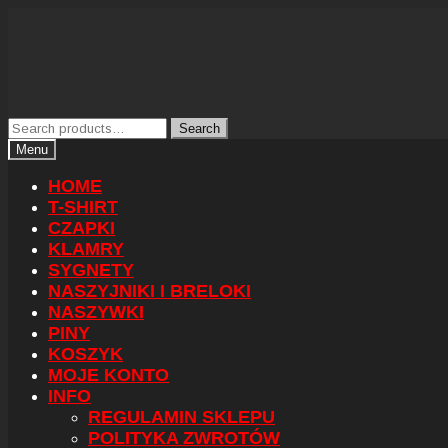
Skip
Skip
Search
Search
to
to
for:
Menu
navigation
content
HOME
T-SHIRT
CZAPKI
KLAMRY
SYGNETY
NASZYJNIKI I BRELOKI
NASZYWKI
PINY
KOSZYK
MOJE KONTO
INFO
REGULAMIN SKLEPU
POLITYKA ZWROTÓW