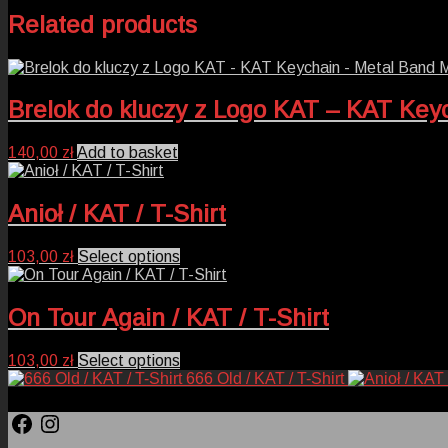
Related products
Brelok do kluczy z Logo KAT – KAT Key
140,00
zł
Add to basket
Anioł / KAT / T-Shirt
This
103,00
zł
Select options
product
has
multiple
On Tour Again / KAT / T-Shirt
variants.
The
This
103,00
zł
Select options
options
product
666 Old / KAT / T-Shirt
may
has
be
multiple
Facebook
Instagram
chosen
variants.
on