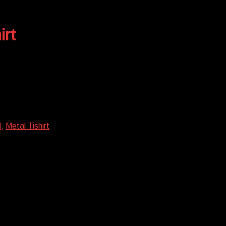
irt
l
,
Metal Tishirt