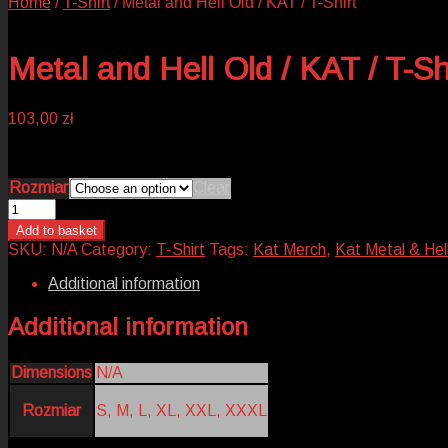
Home
/
T-Shirt
/
Metal and Hell Old / KAT / T-Shirt
Metal and Hell Old / KAT / T-Sh
103,00
zł
Rozmiar
Clear
Metal
and
Add to basket
Hell
SKU:
N/A
Category:
T-Shirt
Tags:
Kat Merch
,
Kat Metal & Hel
Old
/
Additional information
KAT
/
Additional information
T-
Shirt
quantity
Dimensions
N/A
Rozmiar
S, M, L, XL, XXL, XXXL